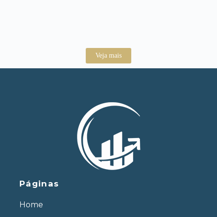
Junho 26, 2024
/
Ver matéria completa...
Veja mais
Páginas
Home