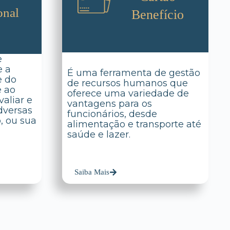
onal
Benefício
e
e a
É uma ferramenta de gestão
e do
de recursos humanos que
e ao
oferece uma variedade de
aliar e
vantagens para os
dversas
funcionários, desde
o, ou sua
alimentação e transporte até
saúde e lazer.
Saiba Mais