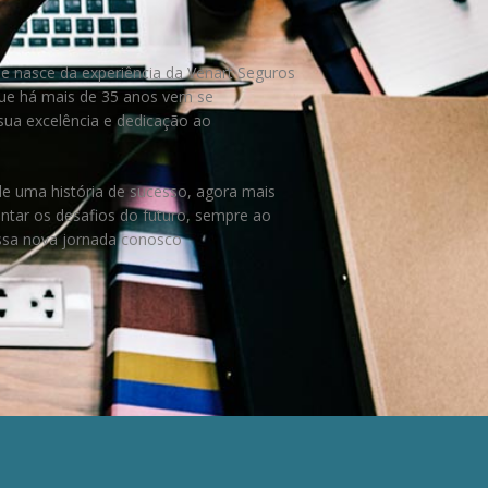
e nasce da experiência da Venart Seguros
ue há mais de 35 anos vem se
ua excelência e dedicação ao
.
e uma história de sucesso, agora mais
entar os desafios do futuro, sempre ao
essa nova jornada conosco