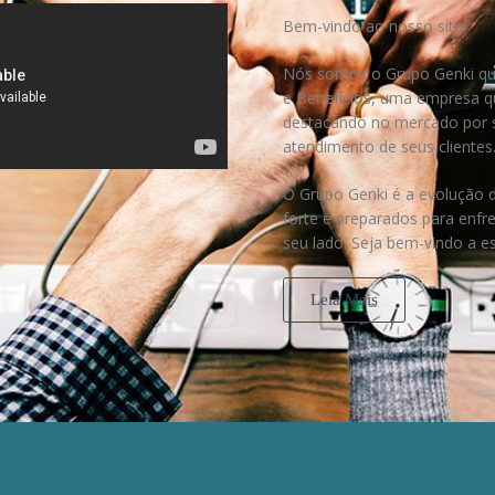
Bem-vindo ao nosso site!
Nós somos o
Grupo Genki
qu
e Benefícios, uma empresa q
destacando no mercado por s
atendimento de seus clientes
O Grupo Genki
é a evolução d
forte e preparados para enfr
seu lado. Seja bem-vindo a 
Leia Mais