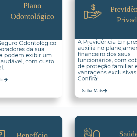
Plano
Previdên
Odontológico
Priva
A Previdência Empres
Seguro Odontológico
auxilia no planejame
boradores da sua
financeiro dos seus
a podem exibir um
funcionários, com co
 saudável, com custo
de proteção familiar 
l.
vantagens exclusivas
Confira!
is
Saiba Mais
Saúd
Benefício