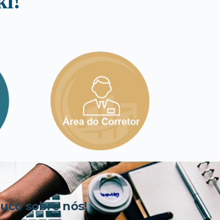
i!
co sobre nós!