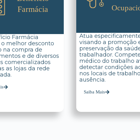
Ocupaci
Farmácia
Atua especificament
ício Farmácia
visando a promoção 
 o melhor desconto
preservação da saúd
o na compra de
trabalhador. Compet
entos e de diversos
médico do trabalho av
s comercializados
detectar condições a
s as lojas da rede
nos locais de trabalh
ada.
ausência.
is
Saiba Mais