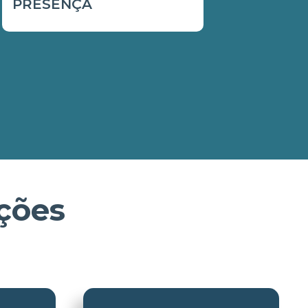
PRESENÇA
ções