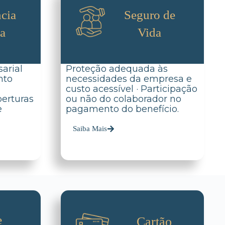
cia
Seguro de
da
Vida
arial
Proteção adequada às
nto
necessidades da empresa e
custo acessível · Participação
berturas
ou não do colaborador no
e
pagamento do benefício.
.
Saiba Mais
e
Cartão