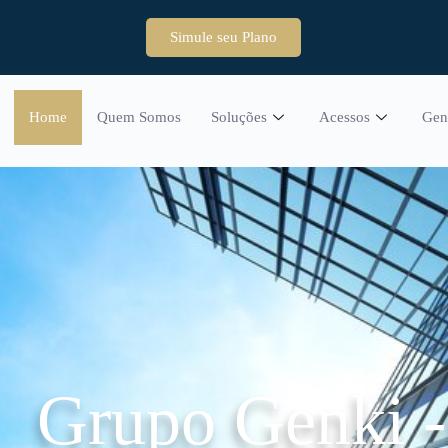
Simule seu Plano
Home
Quem Somos
Soluções
Acessos
Gen
Grupo Genki 