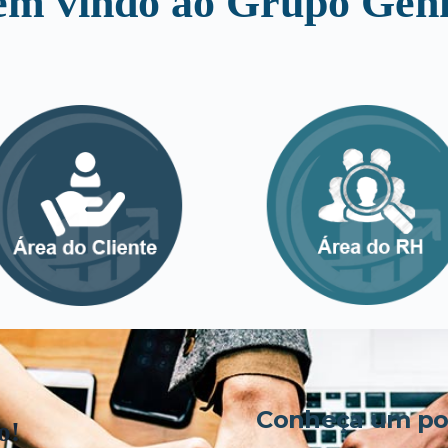
em vindo ao Grupo Genk
Conheça um pou
o!