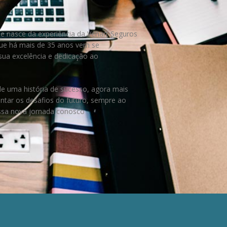
e nasce da experiência da Venart Seguros
ue há mais de 35 anos vem se
ua excelência e dedicação ao
.
e uma história de sucesso, agora mais
entar os desafios do futuro, sempre ao
essa nova jornada conosco