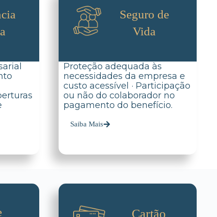
cia
Seguro de
da
Vida
arial
Proteção adequada às
nto
necessidades da empresa e
custo acessível · Participação
berturas
ou não do colaborador no
e
pagamento do benefício.
.
Saiba Mais
e
Cartão