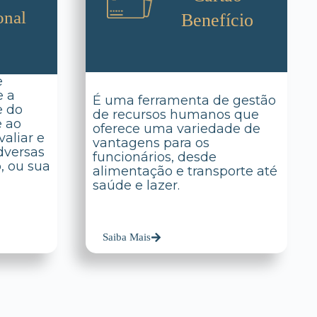
onal
Benefício
e
e a
É uma ferramenta de gestão
e do
de recursos humanos que
e ao
oferece uma variedade de
aliar e
vantagens para os
dversas
funcionários, desde
o, ou sua
alimentação e transporte até
saúde e lazer.
Saiba Mais