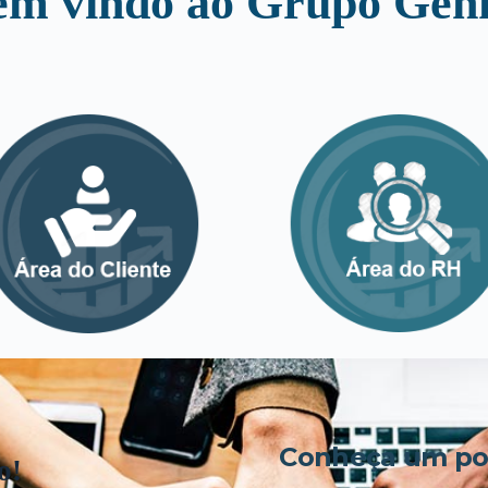
em vindo ao Grupo Genk
Conheça um pou
o!