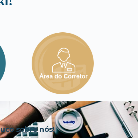
i!
co sobre nós!