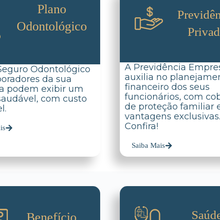
Plano
Previdên
Odontológico
Priva
A Previdência Empres
Seguro Odontológico
auxilia no planejame
boradores da sua
financeiro dos seus
a podem exibir um
funcionários, com co
 saudável, com custo
de proteção familiar 
l.
vantagens exclusivas
Confira!
is
Saiba Mais
Saúd
Benefício