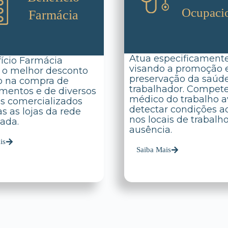
Ocupaci
Farmácia
Atua especificament
ício Farmácia
visando a promoção 
 o melhor desconto
preservação da saúd
o na compra de
trabalhador. Compet
entos e de diversos
médico do trabalho av
s comercializados
detectar condições a
s as lojas da rede
nos locais de trabalh
ada.
ausência.
is
Saiba Mais