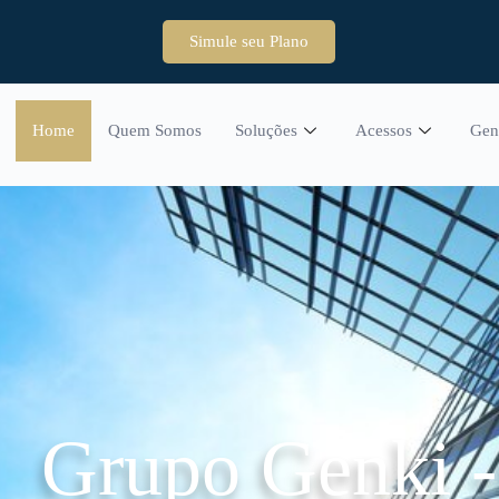
Simule seu Plano
Home
Quem Somos
Soluções
Acessos
Gen
Grupo Genki 