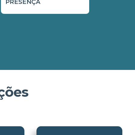
PRESENÇA
ções