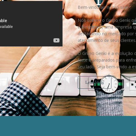
Bem-vindo ao nosso site!
Nós somos o
Grupo Genki
qu
e Benefícios, uma empresa q
destacando no mercado por s
atendimento de seus clientes
O Grupo Genki
é a evolução d
forte e preparados para enfr
seu lado. Seja bem-vindo a 
Leia Mais