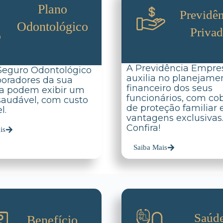
Plano
Previdên
Odontológico
Priva
A Previdência Empres
Seguro Odontológico
auxilia no planejame
boradores da sua
financeiro dos seus
a podem exibir um
funcionários, com co
 saudável, com custo
de proteção familiar 
l.
vantagens exclusivas
Confira!
is
Saiba Mais
Saúd
Benefício