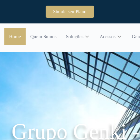
Simule seu Plano
Home
Quem Somos
Soluções
Acessos
Gen
Grupo Genki 