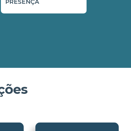
PRESENÇA
ções