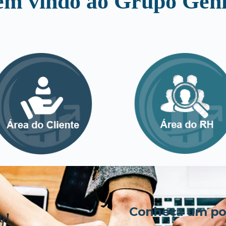
em vindo ao Grupo Genk
Conheça um pou
o!