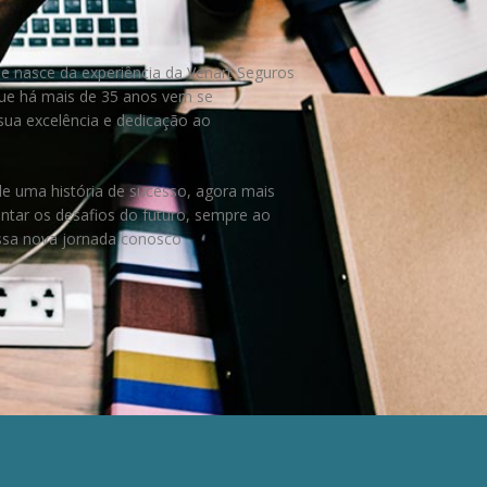
e nasce da experiência da Venart Seguros
ue há mais de 35 anos vem se
ua excelência e dedicação ao
.
e uma história de sucesso, agora mais
entar os desafios do futuro, sempre ao
essa nova jornada conosco