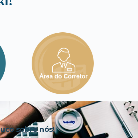
i!
co sobre nós!