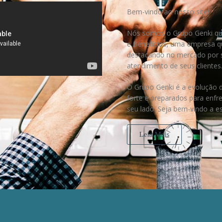
Bem-vindo ao nosso site!
Nós somos o
Grupo Genki
qu
e Benefícios, uma empresa q
destacando no mercado por s
atendimento de seus clientes
O Grupo Genki
é a evolução d
forte e preparados para enfr
seu lado. Seja bem-vindo a 
Leia Mais