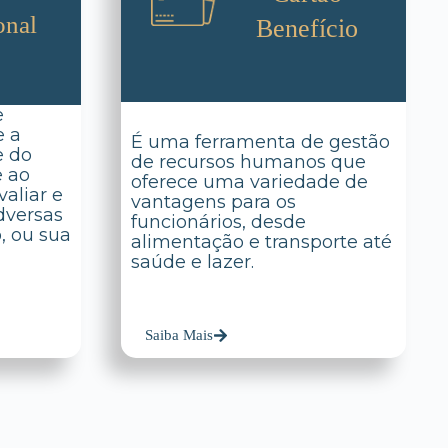
onal
Benefício
e
e a
É uma ferramenta de gestão
e do
de recursos humanos que
e ao
oferece uma variedade de
aliar e
vantagens para os
dversas
funcionários, desde
o, ou sua
alimentação e transporte até
saúde e lazer.
Saiba Mais