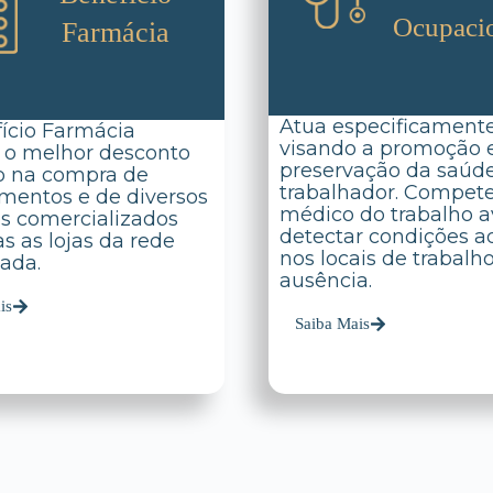
Ocupaci
Farmácia
Atua especificament
ício Farmácia
visando a promoção 
 o melhor desconto
preservação da saúd
o na compra de
trabalhador. Compet
entos e de diversos
médico do trabalho av
s comercializados
detectar condições a
s as lojas da rede
nos locais de trabalh
ada.
ausência.
is
Saiba Mais