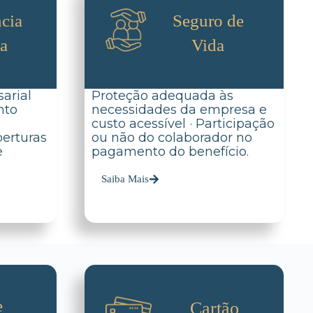
cia
Seguro de
da
Vida
arial
Proteção adequada às
nto
necessidades da empresa e
custo acessível · Participação
berturas
ou não do colaborador no
e
pagamento do benefício.
.
Saiba Mais
e
Cartão