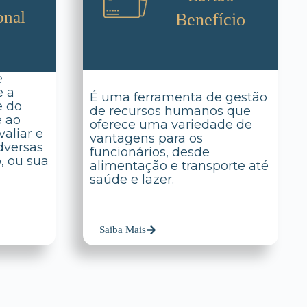
onal
Benefício
e
e a
É uma ferramenta de gestão
e do
de recursos humanos que
e ao
oferece uma variedade de
aliar e
vantagens para os
dversas
funcionários, desde
o, ou sua
alimentação e transporte até
saúde e lazer.
Saiba Mais