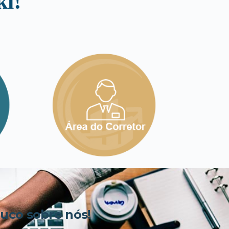
i!
co sobre nós!