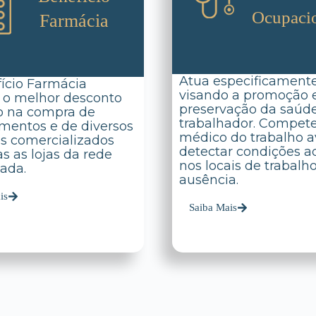
Ocupaci
Farmácia
Atua especificament
ício Farmácia
visando a promoção 
 o melhor desconto
preservação da saúd
o na compra de
trabalhador. Compet
entos e de diversos
médico do trabalho av
s comercializados
detectar condições a
s as lojas da rede
nos locais de trabalh
ada.
ausência.
is
Saiba Mais