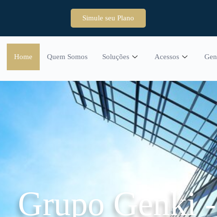
Simule seu Plano
Home
Quem Somos
Soluções
Acessos
Gen
Grupo Genki 