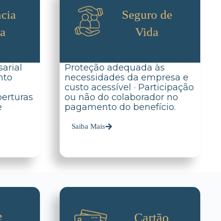
cia
Seguro de
da
Vida
arial
Proteção adequada às
nto
necessidades da empresa e
custo acessível · Participação
berturas
ou não do colaborador no
e
pagamento do benefício.
.
Saiba Mais
e
Cartão