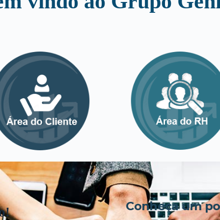
em vindo ao Grupo Genk
Conheça um pou
o!