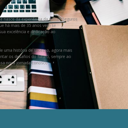
e nasce da experiência da Venart Seguros
ue há mais de 35 anos vem se
ua excelência e dedicação ao
.
e uma história de sucesso, agora mais
entar os desafios do futuro, sempre ao
essa nova jornada conosco