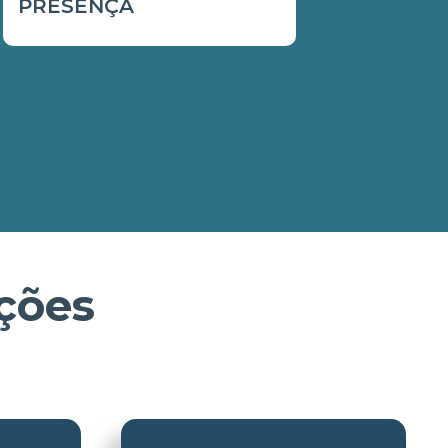
PRESENÇA
ções