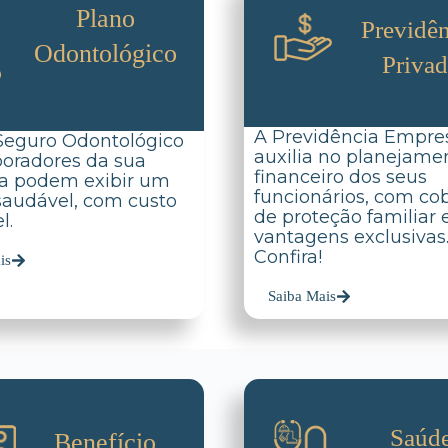
Plano
Previdên
Odontológico
Priva
A Previdência Empres
Seguro Odontológico
auxilia no planejame
boradores da sua
financeiro dos seus
a podem exibir um
funcionários, com co
 saudável, com custo
de proteção familiar 
l.
vantagens exclusivas
Confira!
is
Saiba Mais
Saúd
Benefício