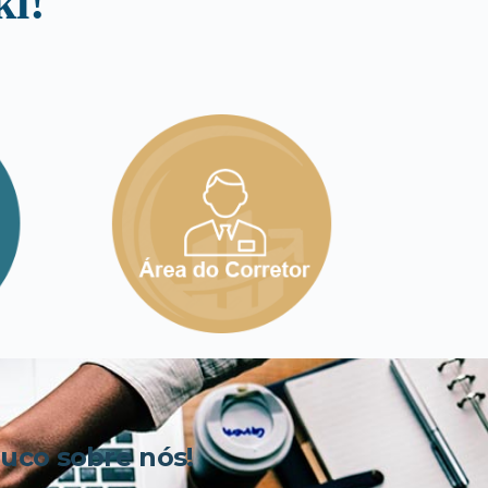
i!
co sobre nós!