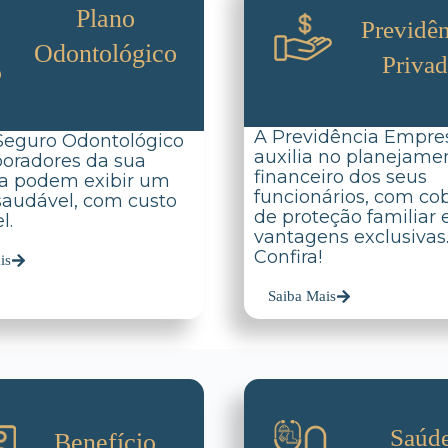
Plano
Previdên
Odontológico
Priva
A Previdência Empres
Seguro Odontológico
auxilia no planejame
boradores da sua
financeiro dos seus
a podem exibir um
funcionários, com co
 saudável, com custo
de proteção familiar 
l.
vantagens exclusivas
Confira!
is
Saiba Mais
Saúd
Benefício