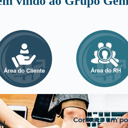
em vindo ao Grupo Genk
Conheça um pou
o!