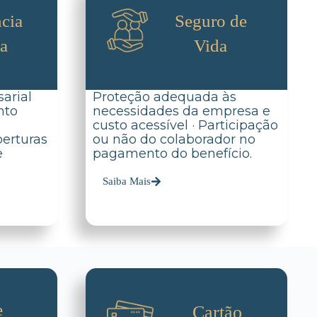
cia
Seguro de
da
Vida
arial
Proteção adequada às
nto
necessidades da empresa e
custo acessível · Participação
berturas
ou não do colaborador no
e
pagamento do benefício.
.
Saiba Mais
e
Cartão