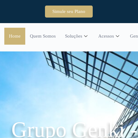
Simule seu Plano
Home
Quem Somos
Soluções
Acessos
Gen
Grupo Genki 