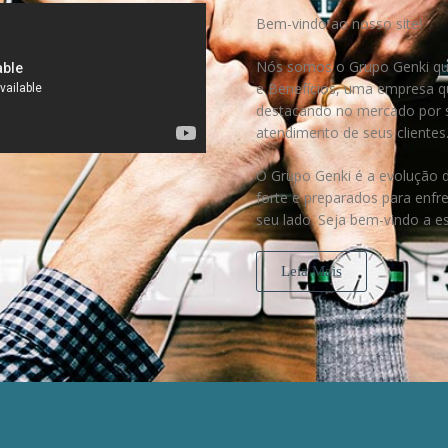
Bem-vindo ao nosso site!
Nós somos o
Grupo Genki
qu
e Benefícios, uma empresa q
destacando no mercado por s
atendimento de seus clientes
O Grupo Genki
é a evolução d
forte e preparados para enfr
seu lado. Seja bem-vindo a 
Leia Mais