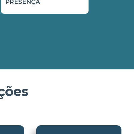
PRESENÇA
ções