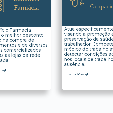
Ocupaci
Farmácia
Atua especificament
ício Farmácia
visando a promoção 
 o melhor desconto
preservação da saúd
o na compra de
trabalhador. Compet
entos e de diversos
médico do trabalho av
s comercializados
detectar condições a
s as lojas da rede
nos locais de trabalh
ada.
ausência.
is
Saiba Mais