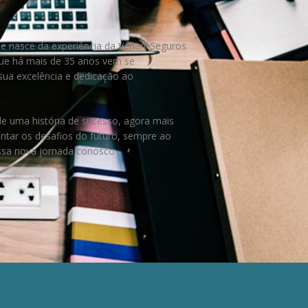
e nasce da experiência da Venart Seguros
ue há mais de 35 anos vem se
ua excelência e dedicação ao
.
e uma história de sucesso, agora mais
entar os desafios do futuro, sempre ao
essa nova jornada conosco