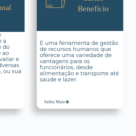
onal
Benefício
e
e a
É uma ferramenta de gestão
e do
de recursos humanos que
e ao
oferece uma variedade de
aliar e
vantagens para os
dversas
funcionários, desde
o, ou sua
alimentação e transporte até
saúde e lazer.
Saiba Mais